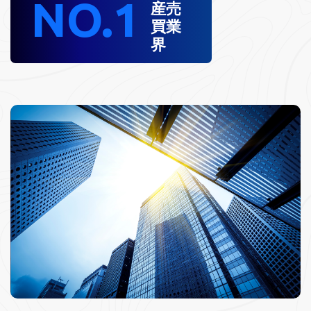
NO.1
産売
買業
界